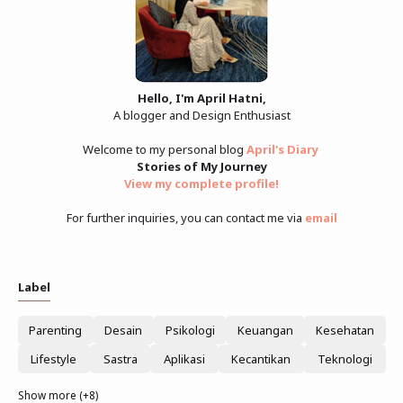
Hello, I'm April Hatni,
A blogger and Design Enthusiast
Welcome to my personal blog
April's Diary
Stories of My Journey
View my complete profile
!
For further inquiries, you can contact me via
email
Label
Parenting
Desain
Psikologi
Keuangan
Kesehatan
Lifestyle
Sastra
Aplikasi
Kecantikan
Teknologi
Show more (+8)