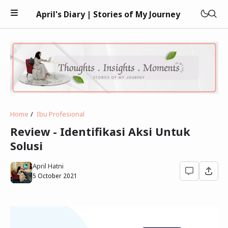
April's Diary | Stories of My Journey
Keuangan
Home
Ibu Profesional
Teknologi
Review - Identifikasi Aksi Untuk
Solusi
Kesehatan
April Hatni
Kecantikan
5 October 2021
Parenting
Psikologi
Bisnis