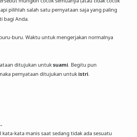
ersebut mungkin cocok semuanya (atau tidak cocok
i pilihlah salah satu pernyataan saja yang paling
ti bagi Anda.
erburu-buru. Waktu untuk mengerjakan normalnya
yataan ditujukan untuk
suami
. Begitu pun
maka pernyataan ditujukan untuk
istri
.
…
 kata-kata manis saat sedang tidak ada sesuatu