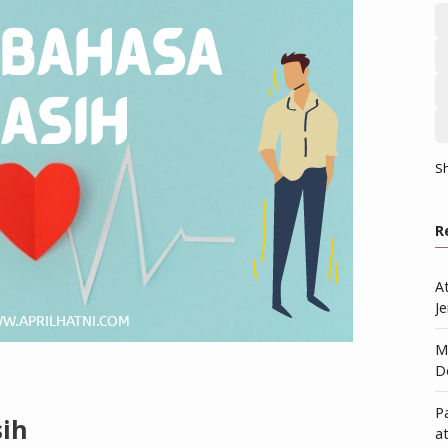
S
R
A
Je
Me
D
P
sih
a