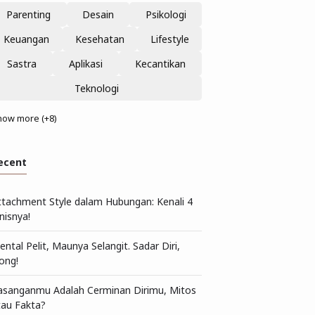
Parenting
Desain
Psikologi
Keuangan
Kesehatan
Lifestyle
Sastra
Aplikasi
Kecantikan
Teknologi
how more (+8)
ecent
ttachment Style dalam Hubungan: Kenali 4
nisnya!
ntal Pelit, Maunya Selangit. Sadar Diri,
ong!
asanganmu Adalah Cerminan Dirimu, Mitos
tau Fakta?