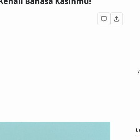
 Kenali Bahasa Kasihmu!
W
L