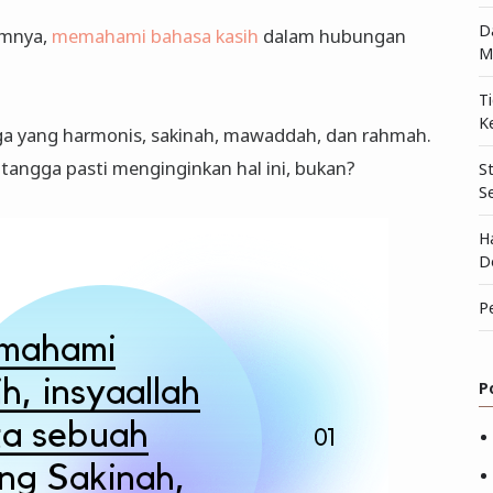
D
umnya,
memahami bahasa kasih
dalam hubungan
M
T
K
rga yang harmonis, sakinah, mawaddah, dan rahmah.
tangga pasti menginginkan hal ini, bukan?
S
S
H
D
P
P