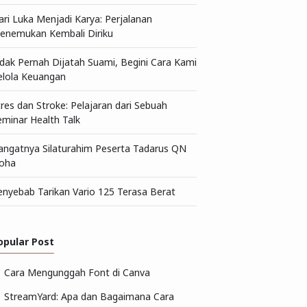
ari Luka Menjadi Karya: Perjalanan
enemukan Kembali Diriku
idak Pernah Dijatah Suami, Begini Cara Kami
elola Keuangan
tres dan Stroke: Pelajaran dari Sebuah
eminar Health Talk
angatnya Silaturahim Peserta Tadarus QN
oha
enyebab Tarikan Vario 125 Terasa Berat
opular Post
Cara Mengunggah Font di Canva
StreamYard: Apa dan Bagaimana Cara