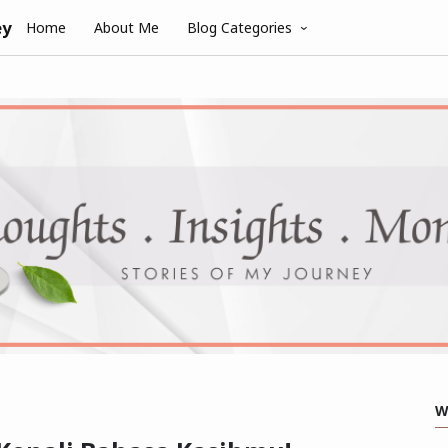
ey
Home
About Me
Blog Categories
W