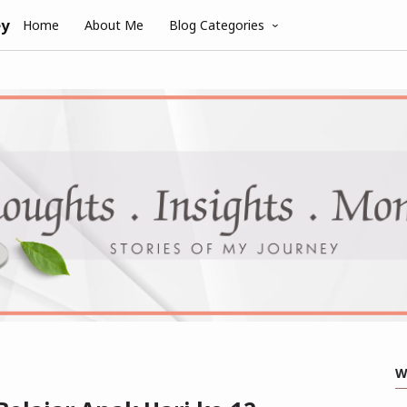
ey
Home
About Me
Blog Categories
W