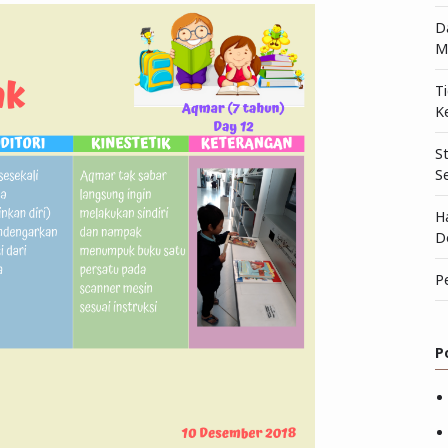
D
M
T
K
S
S
H
D
P
P