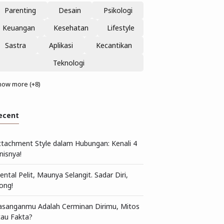
Parenting
Desain
Psikologi
Keuangan
Kesehatan
Lifestyle
Sastra
Aplikasi
Kecantikan
Teknologi
how more (+8)
ecent
ttachment Style dalam Hubungan: Kenali 4
nisnya!
ntal Pelit, Maunya Selangit. Sadar Diri,
ong!
asanganmu Adalah Cerminan Dirimu, Mitos
tau Fakta?