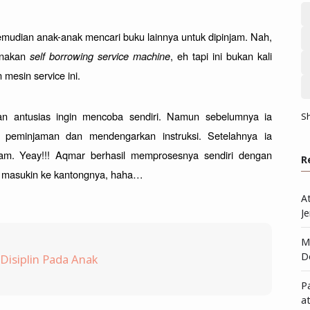
mudian anak-anak mencari buku lainnya untuk dipinjam. Nah, 
nakan 
self borrowing service machine
, eh tapi ini bukan kali 
esin service ini. 
an antusias ingin mencoba sendiri. Namun sebelumnya ia 
S
peminjaman dan mendengarkan instruksi. Setelahnya ia 
am. Yeay!!! Aqmar berhasil memprosesnya sendiri dengan 
R
ia masukin ke kantongnya, haha…
A
Je
Me
D
isiplin Pada Anak
P
a