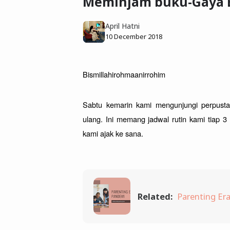
Meminjam buku-Gaya Be
April Hatni
10 December 2018
Bismillahirohmaanirrohim 
Sabtu kemarin kami mengunjungi perpust
ulang. Ini memang jadwal rutin kami tiap 3 
kami ajak ke sana.
Related:
Parenting Er