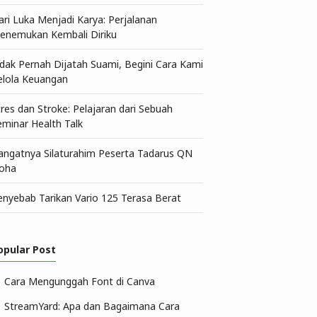
ari Luka Menjadi Karya: Perjalanan
enemukan Kembali Diriku
idak Pernah Dijatah Suami, Begini Cara Kami
elola Keuangan
tres dan Stroke: Pelajaran dari Sebuah
eminar Health Talk
angatnya Silaturahim Peserta Tadarus QN
oha
enyebab Tarikan Vario 125 Terasa Berat
opular Post
Cara Mengunggah Font di Canva
StreamYard: Apa dan Bagaimana Cara