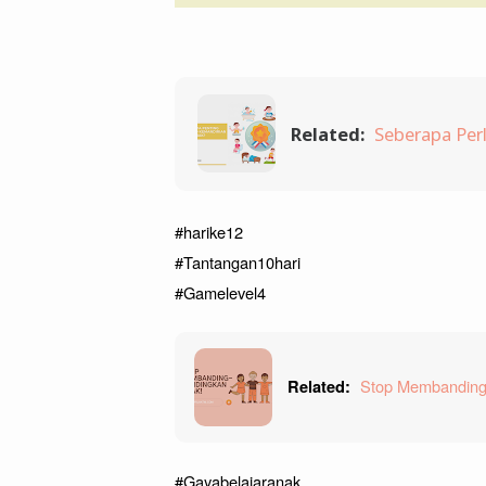
Related:
Seberapa Per
#harike12
#Tantangan10hari
#Gamelevel4
Stop Membanding
Related:
#Gayabelajaranak