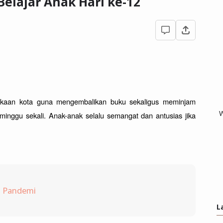
lajar Anak Hari ke-12
akaan kota guna mengembalikan buku sekaligus meminjam 
W
minggu sekali. Anak-anak selalu semangat dan antusias jika 
a Pandemi
L