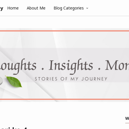
ey
Home
About Me
Blog Categories
W