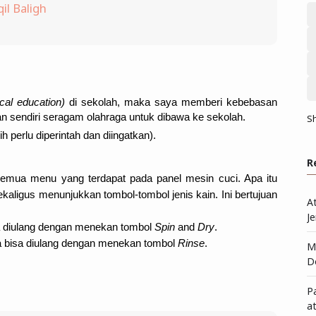
il Baligh
cal education)
 di sekolah, maka saya memberi kebebasan 
 sendiri seragam olahraga untuk dibawa ke sekolah.
S
perlu diperintah dan diingatkan).
R
 semua menu yang terdapat pada panel mesin cuci. Apa itu 
ekaligus menunjukkan tombol-tombol jenis kain.
Ini bertujuan 
A
Je
sa diulang dengan menekan tombol 
Spin
 and 
Dry
.
a bisa diulang dengan menekan tombol 
Rinse
.
Me
D
P
a