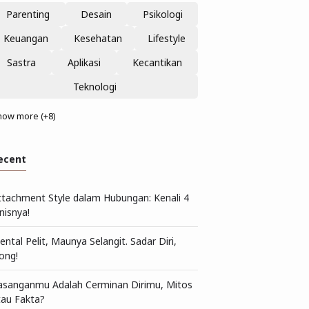
Parenting
Desain
Psikologi
Keuangan
Kesehatan
Lifestyle
Sastra
Aplikasi
Kecantikan
Teknologi
how more (+8)
ecent
ttachment Style dalam Hubungan: Kenali 4
nisnya!
ntal Pelit, Maunya Selangit. Sadar Diri,
ong!
asanganmu Adalah Cerminan Dirimu, Mitos
tau Fakta?