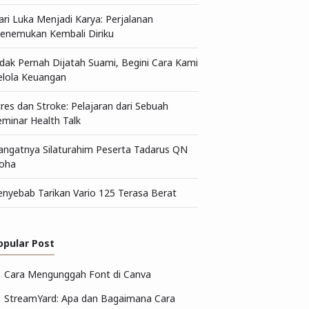
ari Luka Menjadi Karya: Perjalanan
enemukan Kembali Diriku
idak Pernah Dijatah Suami, Begini Cara Kami
elola Keuangan
tres dan Stroke: Pelajaran dari Sebuah
eminar Health Talk
angatnya Silaturahim Peserta Tadarus QN
oha
enyebab Tarikan Vario 125 Terasa Berat
opular Post
Cara Mengunggah Font di Canva
StreamYard: Apa dan Bagaimana Cara