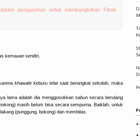
D
dalam pengasuhan untuk membangkitkan Fitrah
M
T
K
S
S
as kemauan sendiri.
H
D
karena khawatir keburu telat saat berangkat sekolah, maka 
P
ya lama adalah dia menggosokkan sabun secara berulang 
bokong) masih belum bisa secara sempurna. Baiklah, untuk 
P
elakang (punggung, bokong) dan membilas.
