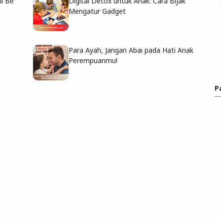
ll Be
Digital Detox untuk Anak: Cara Bijak
Mengatur Gadget
Para Ayah, Jangan Abai pada Hati Anak
Perempuanmu!
P