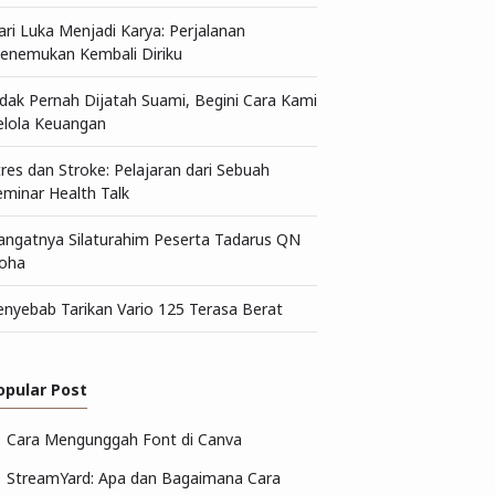
ari Luka Menjadi Karya: Perjalanan
enemukan Kembali Diriku
idak Pernah Dijatah Suami, Begini Cara Kami
elola Keuangan
tres dan Stroke: Pelajaran dari Sebuah
eminar Health Talk
angatnya Silaturahim Peserta Tadarus QN
oha
enyebab Tarikan Vario 125 Terasa Berat
opular Post
Cara Mengunggah Font di Canva
StreamYard: Apa dan Bagaimana Cara