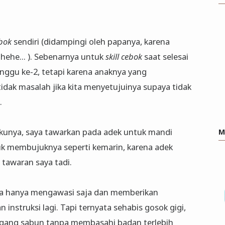
bok
sendiri (didampingi oleh papanya, karena
hehe... ). Sebenarnya untuk
skill cebok
saat selesai
ggu ke-2, tetapi karena anaknya yang
idak masalah jika kita menyetujuinya supaya tidak
.
kunya, saya tawarkan pada adek untuk mandi
M
ntuk membujuknya seperti kemarin, karena adek
awaran saya tadi.
ba hanya mengawasi saja dan memberikan
nstruksi lagi. Tapi ternyata sehabis gosok gigi,
gang sabun tanpa membasahi badan terlebih