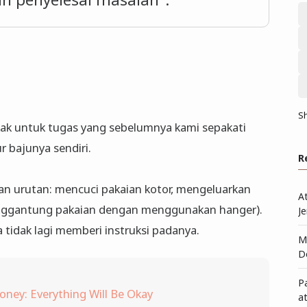
S
kak untuk tugas yang sebelumnya kami sepakati
 bajunya sendiri.
R
ngan urutan: mencuci pakaian kotor, mengeluarkan
A
nggantung pakaian dengan menggunakan hanger).
Je
 tidak lagi memberi instruksi padanya.
Me
D
P
oney: Everything Will Be Okay
a