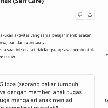
ak (Self Care)
lakukan aktivitas yang sama, belajar membiasakan
ewajiban dan rutinitasnya.
ista saat ini secara tidak langsung saya membentuk
W
 masalah.
Gilboa (seorang pakar tumbuh
wa dengan memberi anak tugas
juga mengajari anak menjadi
L
an penyelesai masalah".