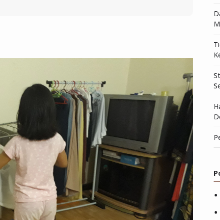
D
M
T
K
S
S
H
D
P
P