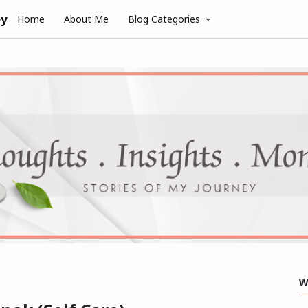
ey
Home
About Me
Blog Categories
W