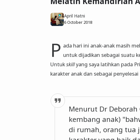
Melatih Kemandirian An
April Hatni
6 October 2018
P
ada hari ini anak-anak masih me
untuk dijadikan sebagai suatu k
Untuk
skill
yang saya latihkan pada Pr
karakter anak dan sebagai penyelesai
Menurut Dr Deborah 
kembang anak) "bah
di rumah, orang tua 
karakter yang baik d