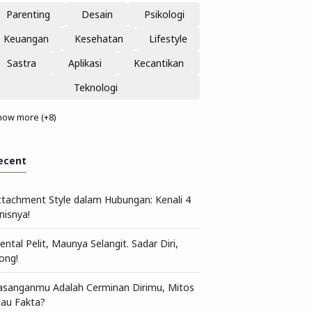
Parenting
Desain
Psikologi
Keuangan
Kesehatan
Lifestyle
Sastra
Aplikasi
Kecantikan
Teknologi
how more (+8)
ecent
ttachment Style dalam Hubungan: Kenali 4
nisnya!
ntal Pelit, Maunya Selangit. Sadar Diri,
ong!
asanganmu Adalah Cerminan Dirimu, Mitos
tau Fakta?