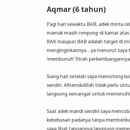
Aqmar (6 tahun)
Pagi hari sewaktu BAB, adek minta
ce
mamak masih
rempong
di kamar atas 
BAK maupun BAB adalah target di min
menginginkannya... ya menurut saya t
‘membunuh’ fitrah perkembangannya
Siang hari setelah saya memotong ku
sendiri. Alhamdulillah tidak perlu u
langsung semangat untuk memenuhi t
Saat adek mandi sendiri saya menco
kebebasan padanya tanpa memberikan i
saya lihat tangannya langsung meme