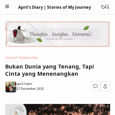
April's Diary | Stories of My Journey
Keuangan
Home
Relationship
Teknologi
Bukan Dunia yang Tenang, Tapi
Cinta yang Menenangkan
Kesehatan
April Hatni
Kecantikan
27 December 2025
Parenting
Psikologi
Bisnis