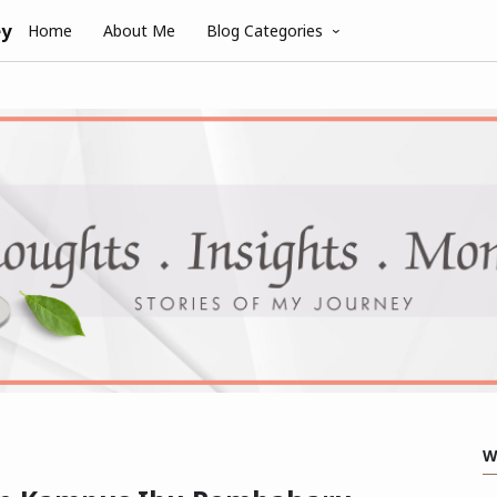
ey
Home
About Me
Blog Categories
W