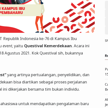
 Republik Indonesia ke-76 di Kampus Ibu
S
tu
event
, yaitu
Questival Kemerdekaan
. Acara ini
18 Agustus 2021. Kok Questival sih, bukannya
R
P
1
st”
yang artinya pertualangan, penyelidikan, dan
dekaan bisa diartikan sebagai proses perjalanan
C
 ini dikerjakan bersama tim bukan individu.
B
A
mahasiswa untuk mendapatkan pengalaman baru
Je