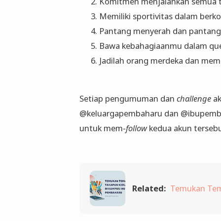
Komitmen menjalankan semua 
Memiliki sportivitas dalam berk
Pantang menyerah dan pantan
Bawa kebahagiaanmu dalam que
Jadilah orang merdeka dan me
Setiap pengumuman dan
challenge
ak
@keluargapembaharu dan @ibupembaha
untuk mem-
follow
kedua akun tersebu
Related:
Temukan Tem