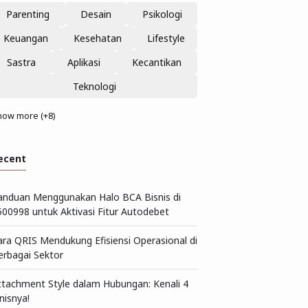
Parenting
Desain
Psikologi
Keuangan
Kesehatan
Lifestyle
Sastra
Aplikasi
Kecantikan
Teknologi
how more (+8)
ecent
anduan Menggunakan Halo BCA Bisnis di
500998 untuk Aktivasi Fitur Autodebet
ara QRIS Mendukung Efisiensi Operasional di
erbagai Sektor
ttachment Style dalam Hubungan: Kenali 4
nisnya!