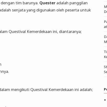
 dengan tim barunya.
Quester
adalah panggilan
Me
adalah senjata yang digunakan oleh peserta untuk
D
P
a
lam Questival Kemerdekaan ini, diantaranya;
D
M
T
K
n
S
nnya.
S
dalam mengikuti Questival Kemerdekaan ini adalah;
P