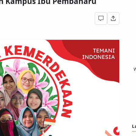
an Kampus Ibu Pembaharu
W
L