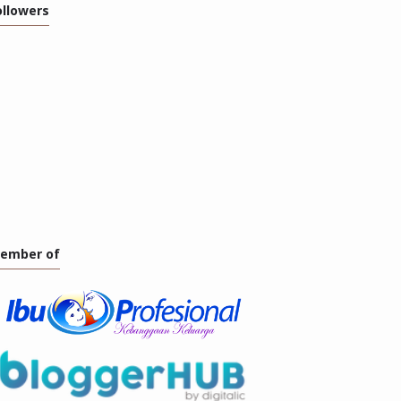
ollowers
ember of