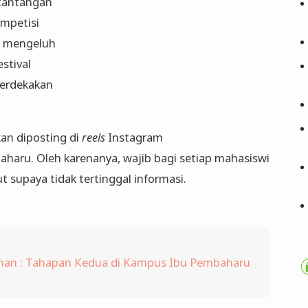
tantangan
ompetisi
g mengeluh
stival
merdekakan
an diposting di
reels
Instagram
ru. Oleh karenanya, wajib bagi setiap mahasiswi
t supaya tidak tertinggal informasi.
an : Tahapan Kedua di Kampus Ibu Pembaharu