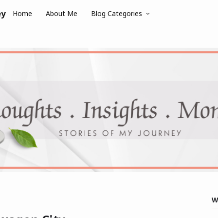
ey
Home
About Me
Blog Categories
W