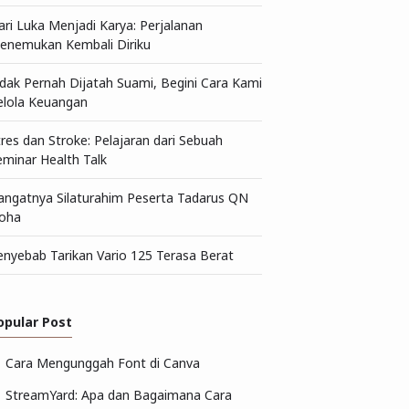
ari Luka Menjadi Karya: Perjalanan
enemukan Kembali Diriku
idak Pernah Dijatah Suami, Begini Cara Kami
elola Keuangan
tres dan Stroke: Pelajaran dari Sebuah
eminar Health Talk
angatnya Silaturahim Peserta Tadarus QN
oha
enyebab Tarikan Vario 125 Terasa Berat
opular Post
Cara Mengunggah Font di Canva
StreamYard: Apa dan Bagaimana Cara