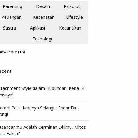
Parenting
Desain
Psikologi
Keuangan
Kesehatan
Lifestyle
Sastra
Aplikasi
Kecantikan
Teknologi
how more (+8)
ecent
ttachment Style dalam Hubungan: Kenali 4
nisnya!
ntal Pelit, Maunya Selangit. Sadar Diri,
ong!
asanganmu Adalah Cerminan Dirimu, Mitos
tau Fakta?