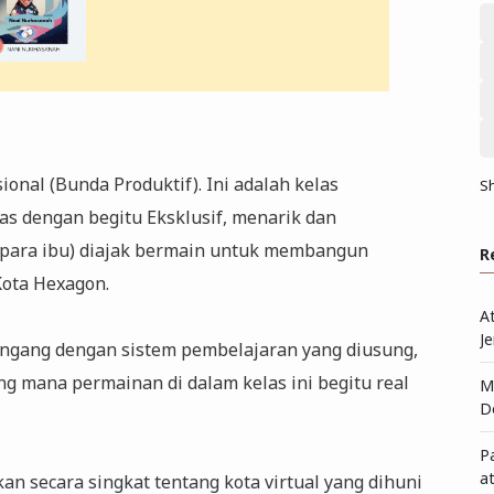
ional (Bunda Produktif). Ini adalah kelas
S
s dengan begitu Eksklusif, menarik dan
 (para ibu) diajak bermain untuk membangun
R
Kota Hexagon.
A
Je
engang dengan sistem pembelajaran yang diusung,
ang mana permainan di dalam kelas ini begitu real
Me
D
P
a
an secara singkat tentang kota virtual yang dihuni