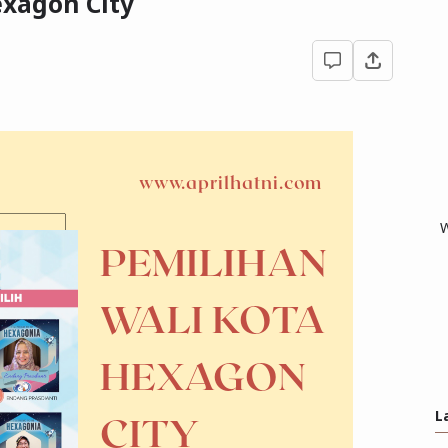
exagon City
W
L