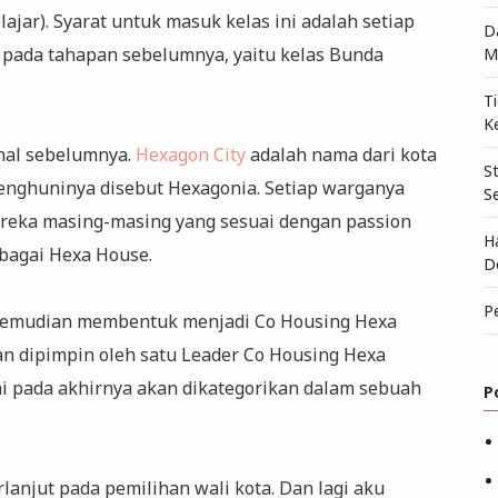
ajar). Syarat untuk masuk kelas ini adalah setiap
D
) pada tahapan sebelumnya, yaitu kelas Bunda
M
T
K
rnal sebelumnya.
Hexagon City
adalah nama dari kota
S
menghuninya disebut Hexagonia. Setiap warganya
S
eka masing-masing yang sesuai dengan passion
H
ebagai Hexa House.
D
P
 kemudian membentuk menjadi Co Housing Hexa
n dipimpin oleh satu Leader Co Housing Hexa
i pada akhirnya akan dikategorikan dalam sebuah
P
rlanjut pada pemilihan wali kota. Dan lagi aku