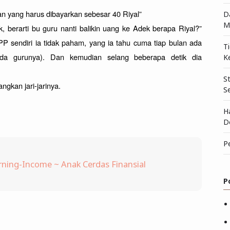
an yang harus dibayarkan sebesar 40 Riyal”
D
M
 berarti bu guru nanti balikin uang ke Adek berapa Riyal?” 
P sendiri ia tidak paham, yang ia tahu cuma tiap bulan ada 
T
da gurunya). Dan kemudian selang beberapa detik dia 
K
S
gkan jari-jarinya.
S
H
D
P
ning-Income ~ Anak Cerdas Finansial
P