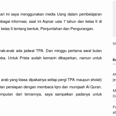
 hari ini saya menggunakan media Uang dalam pembelajaran 
Matematika (pengurangan) untuk Aqmar. Sebagai informasi, saat ini Aqmar usia 7 tahun dan kelas II di 
 kelas II tentang bentuk, Penjumlahan dan Pengurangan.

S
 anak-anak ada jadwal TPA. Dan minggu pertama awal bulan 
a. Untuk Prista sudah kemarin dibayarkan, namun untuk 
R
A
arab yang biasa dipakainya setiap pergi TPA maupun sholat) 
Je
dian persiapan dengan membaca Iqro dan murojaah Al Quran. 
Me
emputan dari temannya, saya sampaikan padanya untuk 
D
P
a