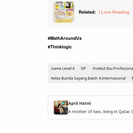
Related:
I Love Reading  
#MathAroundUs
#Thinklogic
Game Level 6
IIP
Institut Ibu Profesiona
Kelas Bunda Sayang Batch 4 Internasional
April Hatni
A mother of two, living in Qatar. 