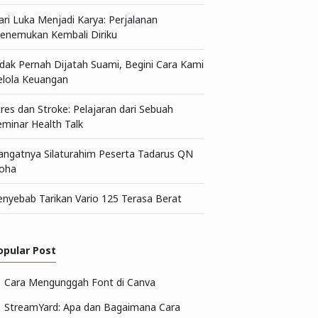
ari Luka Menjadi Karya: Perjalanan
enemukan Kembali Diriku
idak Pernah Dijatah Suami, Begini Cara Kami
elola Keuangan
tres dan Stroke: Pelajaran dari Sebuah
eminar Health Talk
angatnya Silaturahim Peserta Tadarus QN
oha
enyebab Tarikan Vario 125 Terasa Berat
opular Post
Cara Mengunggah Font di Canva
StreamYard: Apa dan Bagaimana Cara