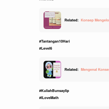
Related:
Konsep Mengelol
#Tantangan10Hari
#Level6
Related:
Mengenal Konse
#KuliahBunsayIip
#ILoveMath