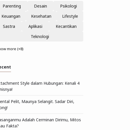
Parenting
Desain
Psikologi
Keuangan
Kesehatan
Lifestyle
Sastra
Aplikasi
Kecantikan
Teknologi
how more (+8)
ecent
ttachment Style dalam Hubungan: Kenali 4
nisnya!
ntal Pelit, Maunya Selangit. Sadar Diri,
ong!
asanganmu Adalah Cerminan Dirimu, Mitos
tau Fakta?