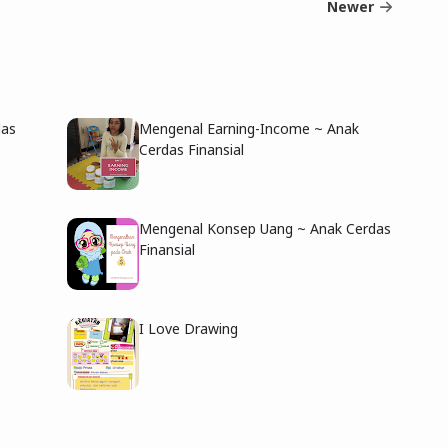
Newer
das
Mengenal Earning-Income ~ Anak
Cerdas Finansial
Mengenal Konsep Uang ~ Anak Cerdas
Finansial
I Love Drawing