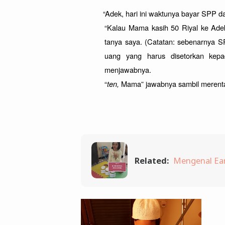
“Adek, hari ini waktunya bayar SPP d
“Kalau Mama kasih 50 Riyal ke Adek,
tanya saya. (Catatan: sebenarnya SP
uang yang harus disetorkan kepa
menjawabnya.
“
ten, 
Mama” jawabnya sambil merentan
Related:
Mengenal Ear