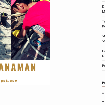
D
M
T
K
S
S
H
D
P
P