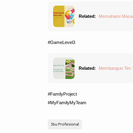
Related:
Memahami Masala
#GameLevel3
Related:
Membangun Tim Y
#FamilyProject
#MyFamilyMyTeam
Ibu Profesional