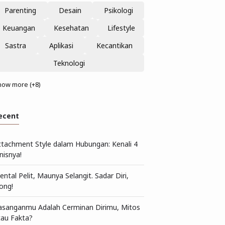
Parenting
Desain
Psikologi
Keuangan
Kesehatan
Lifestyle
Sastra
Aplikasi
Kecantikan
Teknologi
how more (+8)
ecent
ttachment Style dalam Hubungan: Kenali 4
nisnya!
ntal Pelit, Maunya Selangit. Sadar Diri,
ong!
asanganmu Adalah Cerminan Dirimu, Mitos
tau Fakta?