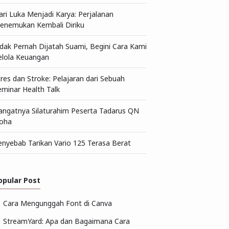
ari Luka Menjadi Karya: Perjalanan
enemukan Kembali Diriku
idak Pernah Dijatah Suami, Begini Cara Kami
elola Keuangan
tres dan Stroke: Pelajaran dari Sebuah
eminar Health Talk
angatnya Silaturahim Peserta Tadarus QN
oha
enyebab Tarikan Vario 125 Terasa Berat
opular Post
Cara Mengunggah Font di Canva
StreamYard: Apa dan Bagaimana Cara