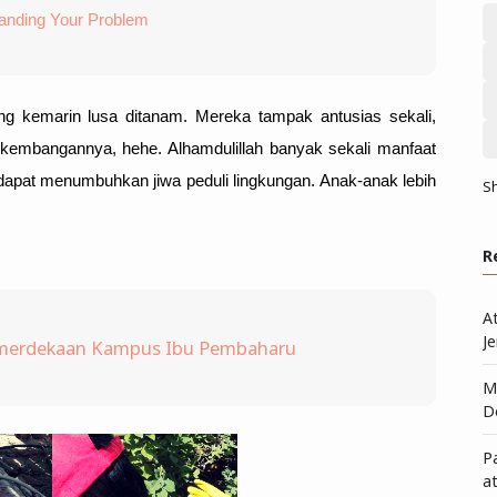
anding Your Problem
g kemarin lusa ditanam. Mereka tampak antusias sekali, 
embangannya, hehe. Alhamdulillah banyak sekali manfaat 
dapat menumbuhkan jiwa peduli lingkungan. Anak-anak lebih 
S
R
A
Je
emerdekaan Kampus Ibu Pembaharu
Me
D
P
a