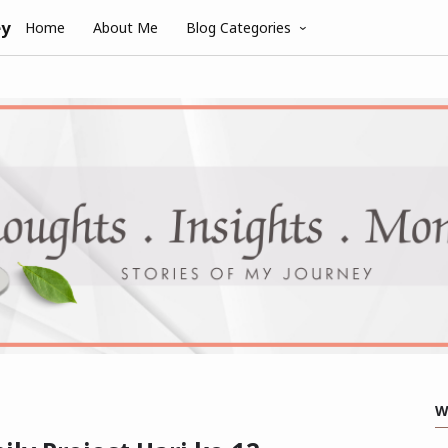
ey
Home
About Me
Blog Categories
W