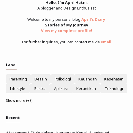
Hello, I'm April Hatni,
A blogger and Design Enthusiast
Welcome to my personal blog
April's Diary
Stories of My Journey
View my complete profile
!
For further inquiries, you can contact me via
email
Label
Parenting
Desain
Psikologi
Keuangan
Kesehatan
Lifestyle
Sastra
Aplikasi
Kecantikan
Teknologi
Show more (+8)
Recent
Attachment Style dalam Hubungan: Kenali 4 Jenisnya!