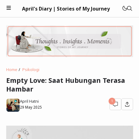
April's Diary | Stories of My Journey
Keuangan
Home
Psikologi
Teknologi
Empty Love: Saat Hubungan Terasa
Hambar
Kesehatan
April Hatni
1
Kecantikan
29 May 2025
Parenting
Psikologi
Bisnis