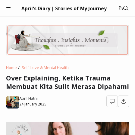
April's Diary | Stories of My Journey
Keuangan
Home
Self-Love & Mental Health
Teknologi
Over Explaining, Ketika Trauma
Membuat Kita Sulit Merasa Dipahami
Kesehatan
April Hatni
Kecantikan
24 January 2025
Parenting
Psikologi
Bisnis