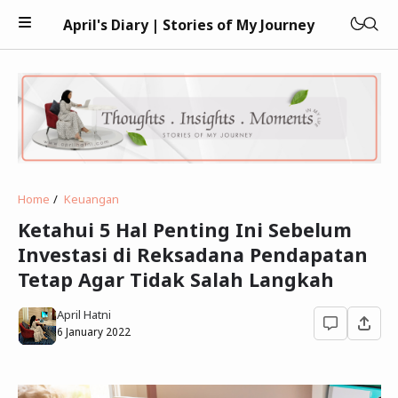
April's Diary | Stories of My Journey
Keuangan
Home
Keuangan
Teknologi
Ketahui 5 Hal Penting Ini Sebelum
Investasi di Reksadana Pendapatan
Kesehatan
Tetap Agar Tidak Salah Langkah
Kecantikan
April Hatni
Parenting
6 January 2022
Psikologi
Bisnis