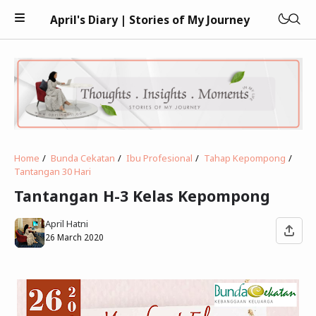
April's Diary | Stories of My Journey
Keuangan
Home
Bunda Cekatan
Ibu Profesional
Tahap Kepompong
Tantangan 30 Hari
Teknologi
Tantangan H-3 Kelas Kepompong
Kesehatan
April Hatni
Kecantikan
26 March 2020
Parenting
Psikologi
Bisnis