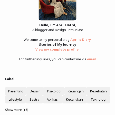
Hello, I'm April Hatni,
A blogger and Design Enthusiast
Welcome to my personal blog
April's Diary
Stories of My Journey
View my complete profile
!
For further inquiries, you can contact me via
email
Label
Parenting
Desain
Psikologi
Keuangan
Kesehatan
Lifestyle
Sastra
Aplikasi
Kecantikan
Teknologi
Show more (+8)